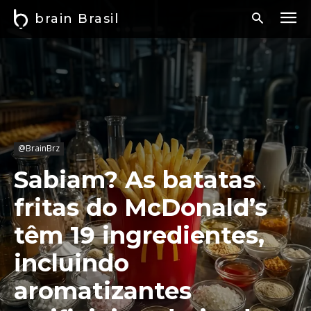
brain Brasil
@BrainBrz
Sabiam? As batatas
fritas do McDonald’s
têm 19 ingredientes,
incluindo
aromatizantes