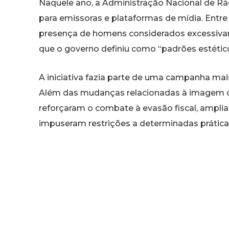
Naquele ano, a Administração Nacional de Rád
para emissoras e plataformas de mídia. Entre 
presença de homens considerados excessiva
que o governo definiu como “padrões estético
A iniciativa fazia parte de uma campanha mai
Além das mudanças relacionadas à imagem d
reforçaram o combate à evasão fiscal, ampli
impuseram restrições a determinadas práticas
O governo afirmou que as medidas tinham como
considerados compatíveis com a identidade n
desenvolvimento defendida pelo presidente Xi
A decisão repercutiu dentro e fora da China
regras buscavam preservar valores tradiciona