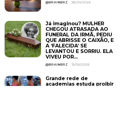
@BRAINBRZ
28/04/2026
Já imaginou? MULHER
CHEGOU ATRASADA AO
FUNERAL DA IRMÃ, PEDIU
QUE ABRISSE O CAIXÃO, E
A ‘FALECIDA’ SE
LEVANTOU E SORRIU. ELA
VIVEU POR...
@BRAINBRZ
13/06/2026
Grande rede de
academias estuda proibir
uso de roupa curta em
todas as unidades; e o
descumprimento pode
levar ao cancelamento
do plano. Você...
@BRAINBRZ
01/08/2026