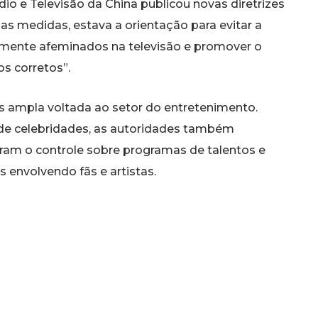
io e Televisão da China publicou novas diretrizes
as medidas, estava a orientação para evitar a
mente afeminados na televisão e promover o
s corretos”.
s ampla voltada ao setor do entretenimento.
e celebridades, as autoridades também
aram o controle sobre programas de talentos e
 envolvendo fãs e artistas.
 objetivo fortalecer valores culturais
acional chinesa e com a visão de
 Jinping.
. Enquanto apoiadores argumentaram que as
is e combater excessos da indústria do