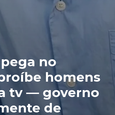
 pega no
 proíbe homens
a tv — governo
lmente de