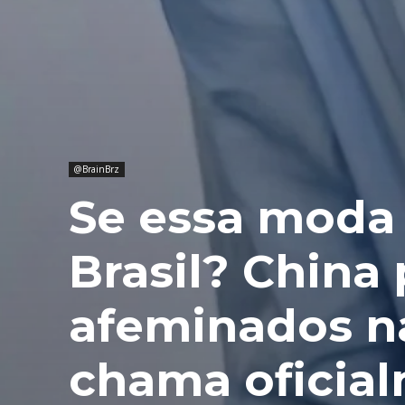
@BrainBrz
Se essa moda
Brasil? China
afeminados n
chama oficia