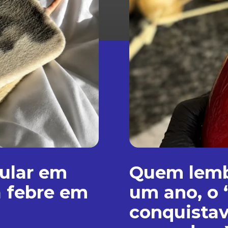
lular em
Quem lemb
a febre em
um ano, o
conquistava