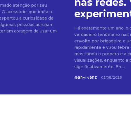
nas redes.
amado atenção por seu
experimen
. O acessório, que imita o
espertou a curiosidade de
Há exatamente um ano, o 
ão teriam coragem de usar um
verdadeiro fenômeno nas r
envolto por brigadeiro e u
rapidamente e virou febre em confei
mostrando o preparo e a c
visualizações, enquanto a
significativamente. Em...
@BRAINBRZ
05/08/2026