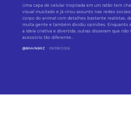
Uma capa de celular inspirada em um ratão tem ch
visual inusitado e já virou assunto nas redes sociais
corpo do animal com detalhes bastante realistas, d
muita gente e também dividiu opiniões. Enquanto algumas pessoas acharam
a ideia criativa e divertida, outras disseram que n
acessório tão diferente...
@BRAINBRZ
05/08/2026