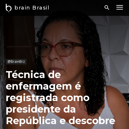
brain Brasil
@BrainBrz
Técnica de
enfermagem é
registrada como
presidente da
República e descobre