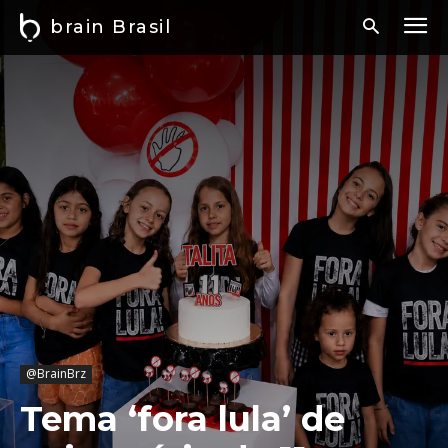
brain Brasil
@BrainBrz
Tema ‘fora lula’ de