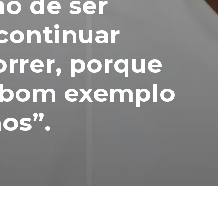
o de ser
continuar
rrer, porque
 bom exemplo
os”.