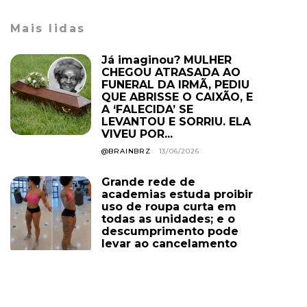
Mais lidas
Já imaginou? MULHER
CHEGOU ATRASADA AO
FUNERAL DA IRMÃ, PEDIU
QUE ABRISSE O CAIXÃO, E
A ‘FALECIDA’ SE
LEVANTOU E SORRIU. ELA
VIVEU POR...
@BRAINBRZ
13/06/2026
Grande rede de
academias estuda proibir
uso de roupa curta em
todas as unidades; e o
descumprimento pode
levar ao cancelamento
do plano. Você...
@BRAINBRZ
01/08/2026