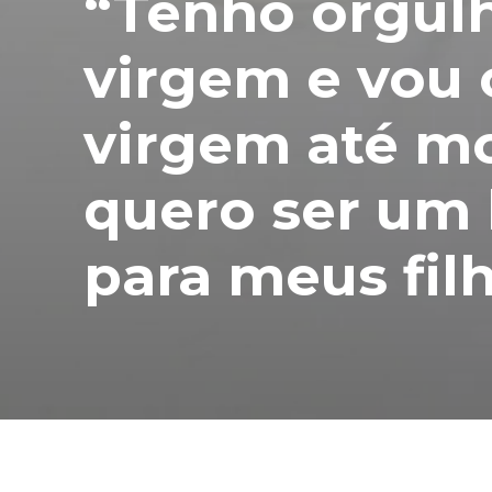
“Tenho orgulh
virgem e vou 
virgem até mo
quero ser um
para meus filh