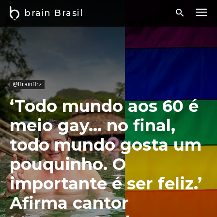
brain Brasil
@BrainBrz
‘Todo mundo aos 60 é
meio gay… no final,
todo mundo gosta um
pouquinho. O
importante é ser feliz.’
Afirma cantor