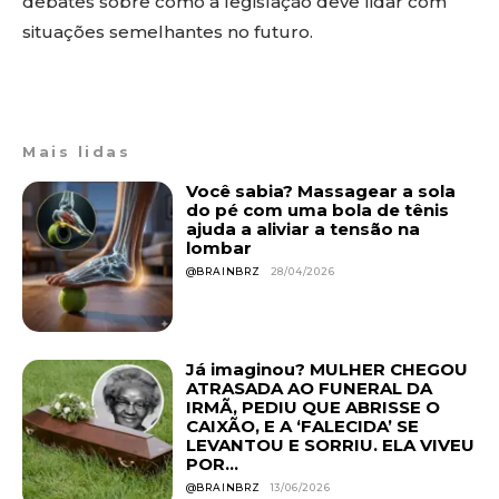
debates sobre como a legislação deve lidar com
situações semelhantes no futuro.
Mais lidas
Você sabia? Massagear a sola
do pé com uma bola de tênis
ajuda a aliviar a tensão na
lombar
@BRAINBRZ
28/04/2026
Já imaginou? MULHER CHEGOU
ATRASADA AO FUNERAL DA
IRMÃ, PEDIU QUE ABRISSE O
CAIXÃO, E A ‘FALECIDA’ SE
LEVANTOU E SORRIU. ELA VIVEU
POR...
@BRAINBRZ
13/06/2026