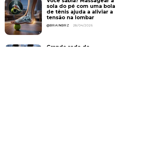
Você sabia? Massagear a
sola do pé com uma bola
de tênis ajuda a aliviar a
tensão na lombar
@BRAINBRZ
28/04/2026
Grande rede de
academias estuda proibir
uso de roupa curta em
todas as unidades; e o
descumprimento pode
levar ao cancelamento
do plano. Você...
@BRAINBRZ
01/08/2026