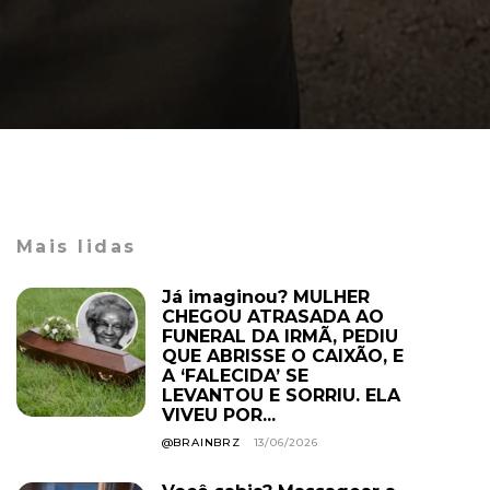
Mais lidas
Já imaginou? MULHER
CHEGOU ATRASADA AO
FUNERAL DA IRMÃ, PEDIU
QUE ABRISSE O CAIXÃO, E
A ‘FALECIDA’ SE
LEVANTOU E SORRIU. ELA
VIVEU POR...
@BRAINBRZ
13/06/2026