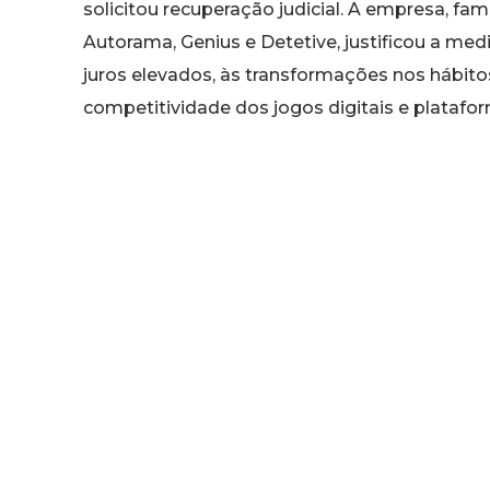
solicitou recuperação judicial. A empresa, fa
Autorama, Genius e Detetive, justificou a medi
juros elevados, às transformações nos hábitos
competitividade dos jogos digitais e platafor
O pedido foi formalizado na Justiça de Mina
grupo. A companhia garantiu que suas ativi
esforça para reestruturar suas dívidas e nego
A notícia repercutiu amplamente nas redes soc
cresceram com os produtos da marca, vendo 
infância no país.