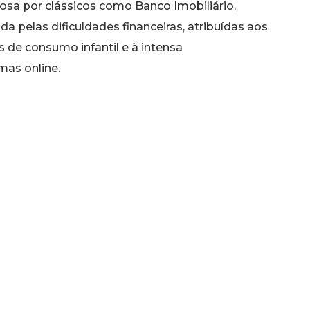
mosa por clássicos como Banco Imobiliário,
da pelas dificuldades financeiras, atribuídas aos
 de consumo infantil e à intensa
mas online.
s Gerais e abrange também outras empresas do
dades continuarão normalmente, enquanto se
ciar com os credores.
iais, especialmente entre os brasileiros que
a Estrela como um verdadeiro símbolo da