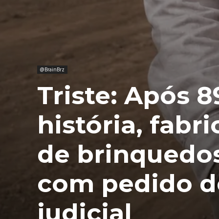
@BrainBrz
Triste: Após 
história, fabri
de brinquedos
com pedido d
judicial