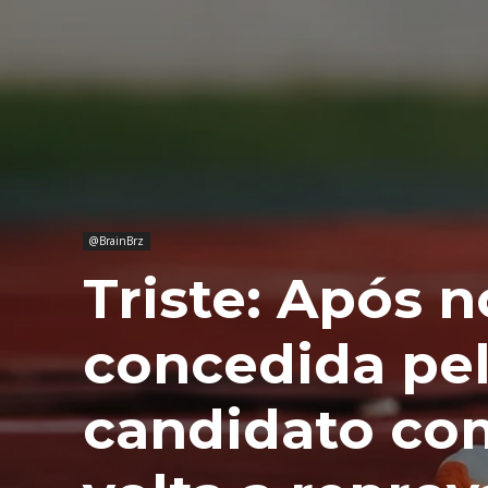
@BrainBrz
Triste: Após 
concedida pel
candidato co