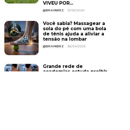
VIVEU POR...
@BRAINBRZ
13/06/2026
Você sabia? Massagear a
sola do pé com uma bola
de tênis ajuda a aliviar a
tensão na lombar
@BRAINBRZ
28/04/2026
Grande rede de
academias estuda proibir
uso de roupa curta em
todas as unidades; e o
descumprimento pode
levar ao cancelamento
do plano. Você...
@BRAINBRZ
01/08/2026