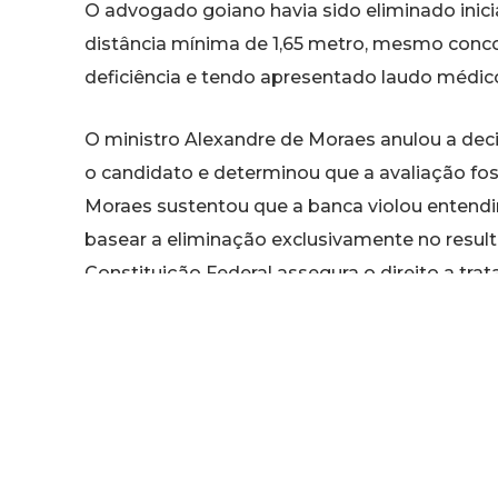
O advogado goiano havia sido eliminado inicia
distância mínima de 1,65 metro, mesmo conc
deficiência e tendo apresentado laudo médico
O ministro Alexandre de Moraes anulou a dec
o candidato e determinou que a avaliação fo
Moraes sustentou que a banca violou entendi
basear a eliminação exclusivamente no result
Constituição Federal assegura o direito a tr
no acesso ao serviço público.
O ministro argumentou ainda que não ficou d
salto horizontal para o exercício do cargo de
Moraes ampliou posteriormente a decisão para
minutos, que integra a mesma etapa do Teste