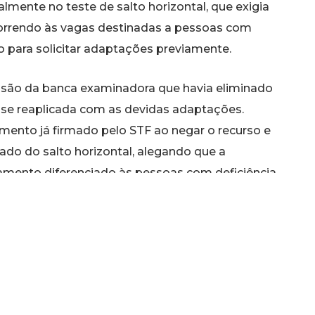
lmente no teste de salto horizontal, que exigia
orrendo às vagas destinadas a pessoas com
 para solicitar adaptações previamente.
isão da banca examinadora que havia eliminado
sse reaplicada com as devidas adaptações.
mento já firmado pelo STF ao negar o recurso e
ado do salto horizontal, alegando que a
atamento diferenciado às pessoas com deficiência
emonstrada a indispensabilidade do teste de
 delegado.
 incluir também a prova de corrida de 12
 de Aptidão Física. O magistrado determinou