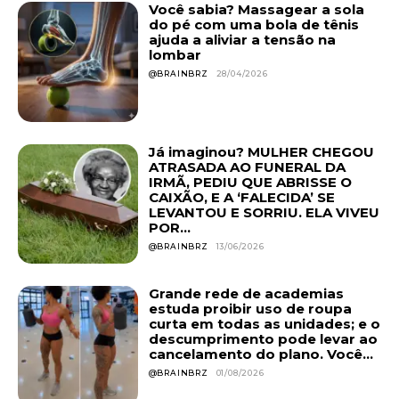
Você sabia? Massagear a sola
do pé com uma bola de tênis
ajuda a aliviar a tensão na
lombar
@BRAINBRZ
28/04/2026
Já imaginou? MULHER CHEGOU
ATRASADA AO FUNERAL DA
IRMÃ, PEDIU QUE ABRISSE O
CAIXÃO, E A ‘FALECIDA’ SE
LEVANTOU E SORRIU. ELA VIVEU
POR...
@BRAINBRZ
13/06/2026
Grande rede de academias
estuda proibir uso de roupa
curta em todas as unidades; e o
descumprimento pode levar ao
cancelamento do plano. Você...
@BRAINBRZ
01/08/2026