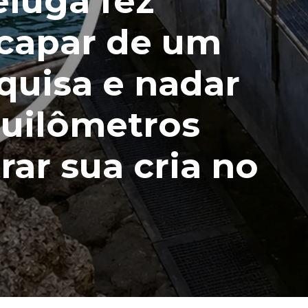
luga fez
scapar de um
quisa e nadar
quilômetros
rar sua cria no