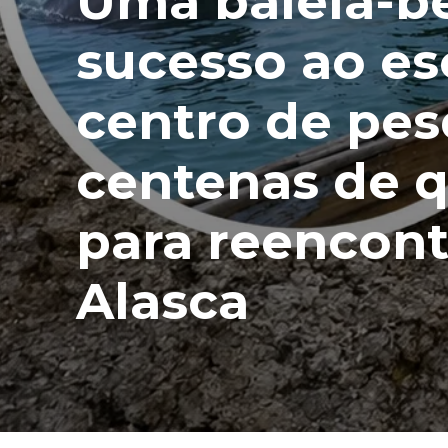
Uma baleia-be
sucesso ao e
centro de pes
centenas de 
para reencont
Alasca