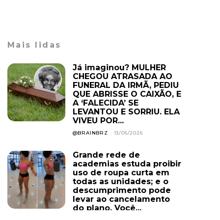
Mais lidas
Já imaginou? MULHER
CHEGOU ATRASADA AO
FUNERAL DA IRMÃ, PEDIU
QUE ABRISSE O CAIXÃO, E
A ‘FALECIDA’ SE
LEVANTOU E SORRIU. ELA
VIVEU POR...
@BRAINBRZ
13/06/2026
Grande rede de
academias estuda proibir
uso de roupa curta em
todas as unidades; e o
descumprimento pode
levar ao cancelamento
do plano. Você...