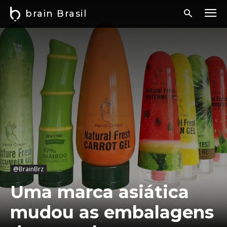
brain Brasil
@BrainBrz
Uma marca asiática
mudou as embalagens