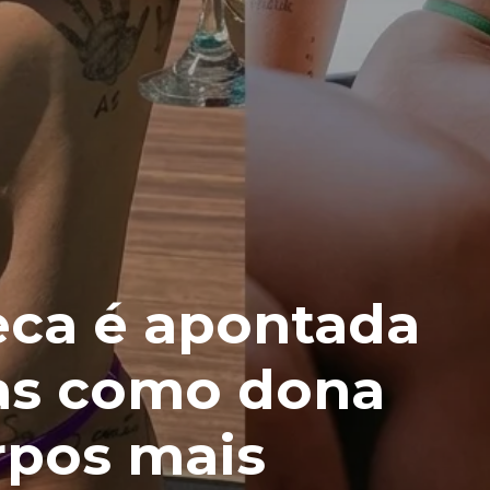
eca é apontada
tas como dona
rpos mais