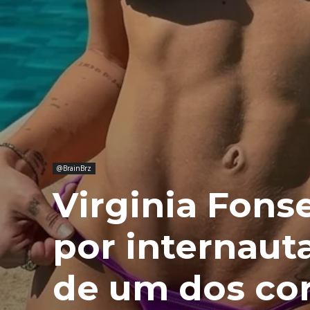
@BrainBrz
Virginia Fons
por internau
de um dos co