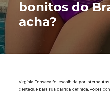
bonitos do Bra
acha?
Virgínia Fonseca foi escolhida por internauta
destaque para sua barriga definida, vocês c