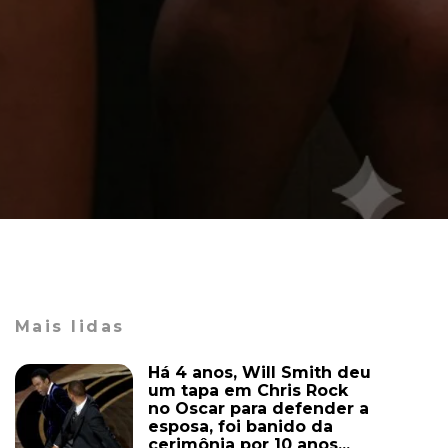
Mais lidas
Há 4 anos, Will Smith deu
um tapa em Chris Rock
no Oscar para defender a
esposa, foi banido da
cerimônia por 10 anos...