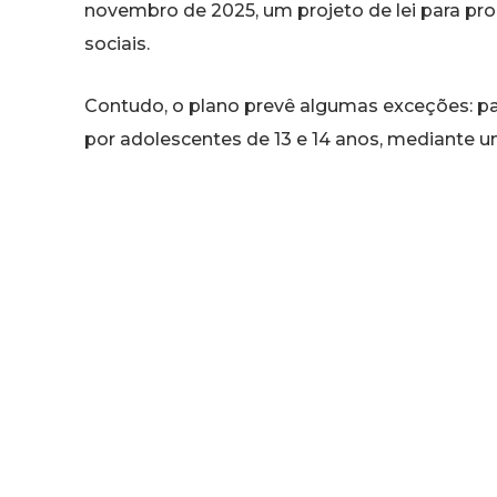
novembro de 2025, um projeto de lei para pro
sociais.
Contudo, o plano prevê algumas exceções: pa
por adolescentes de 13 e 14 anos, mediante 
estudo mencionado pelo governo dinamarquês
média, 2 horas e 40 minutos diários às redes s
partidos no Parlamento e pode impactar gig
YouTube. O governo justifica a medida visand
prejudiciais, vício digital, perda de foco, pre
jovens.