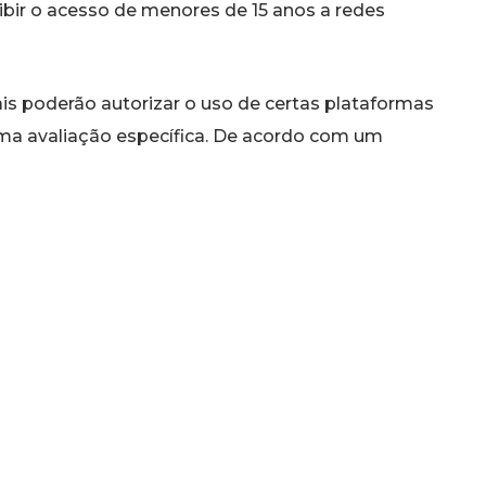
ibir o acesso de menores de 15 anos a redes
is poderão autorizar o uso de certas plataformas
uma avaliação específica. De acordo com um
, crianças e adolescentes no país dedicam, em
ociais. A iniciativa é apoiada pela maioria dos
antes como TikTok, Instagram, Snapchat e
o diminuir os perigos associados a conteúdos
ssões online e os efeitos na saúde mental dos