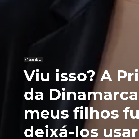
@BrainBrz
Viu isso? A Pr
da Dinamarca:
meus filhos 
deixá-los usar