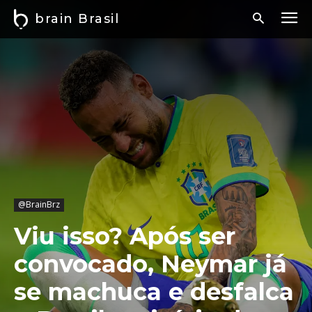
brain Brasil
@BrainBrz
Viu isso? Após ser
convocado, Neymar já
se machuca e desfalca