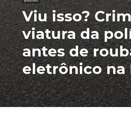
@BrainBrz
Viu isso? Cri
viatura da po
antes de roub
eletrônico na