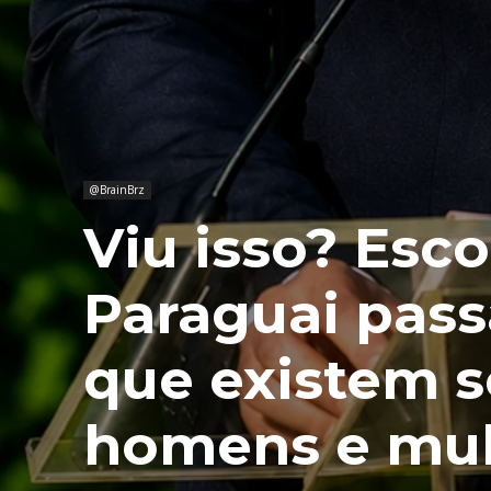
@BrainBrz
Viu isso? Esco
Paraguai pass
que existem 
homens e mul