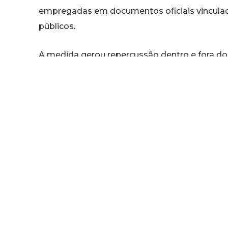
empregadas em documentos oficiais vinculad
públicos.
A medida gerou repercussão dentro e fora do
a iniciativa por considerá-la uma forma de ref
ideológicos nas escolas, organizações de di
criticaram a decisão, argumentando que ela p
inclusão e combate à discriminação. O tema 
educadores e representantes da sociedade ci
na política educacional paraguaia nos último