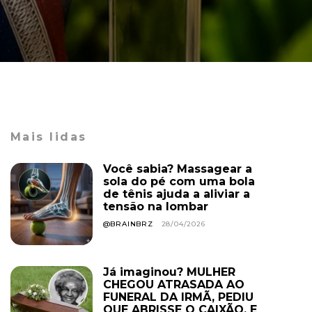
Mais lidas
Você sabia? Massagear a
sola do pé com uma bola
de tênis ajuda a aliviar a
tensão na lombar
@BRAINBRZ
28/04/2026
Já imaginou? MULHER
CHEGOU ATRASADA AO
FUNERAL DA IRMÃ, PEDIU
QUE ABRISSE O CAIXÃO, E