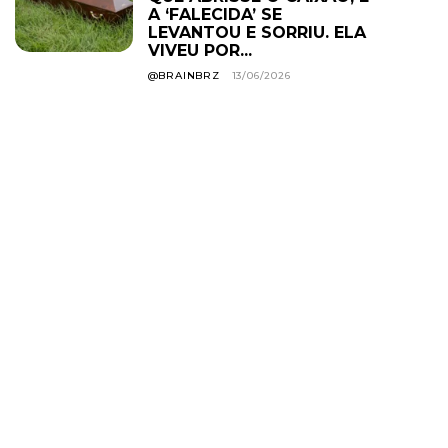
A ‘FALECIDA’ SE
LEVANTOU E SORRIU. ELA
VIVEU POR...
@BRAINBRZ
13/06/2026
Grande rede de
academias estuda proibir
uso de roupa curta em
todas as unidades; e o
descumprimento pode
levar ao cancelamento
do plano. Você...
@BRAINBRZ
01/08/2026