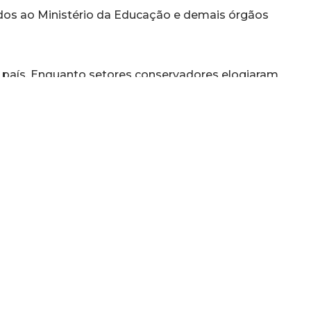
os ao Ministério da Educação e demais órgãos
 país. Enquanto setores conservadores elogiaram
orçar valores tradicionais e evitar debates
reitos humanos e grupos ligados à educação
ode limitar discussões sobre diversidade,
segue gerando debates entre especialistas,
vil, tornando-se um dos assuntos mais discutidos
s meses.