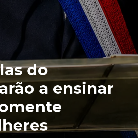
las do
arão a ensinar
somente
heres