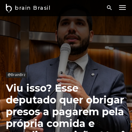
brain Brasil
@BrainBrz
Viu isso? Esse
deputado quer obrigar
presos a pagarem pela
própria comida e