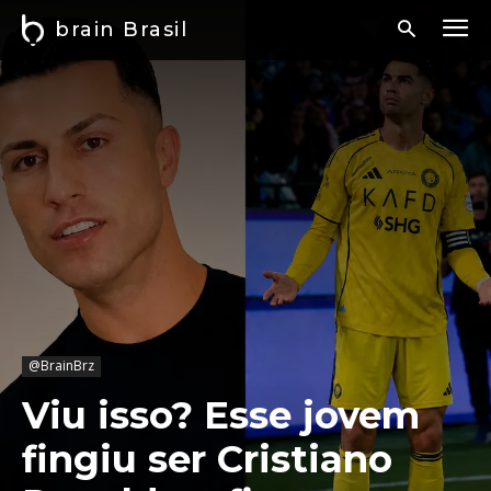
brain Brasil
@BrainBrz
Viu isso? Esse jovem
fingiu ser Cristiano