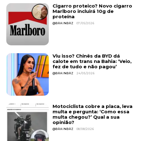
Cigarro proteico? Novo cigarro
Marlboro incluirá 10g de
proteína
@BRAINBRZ
07/05/2026
Viu isso? Chinês da BYD dá
calote em trans na Bahia: ‘Veio,
fez de tudo e não pagou’
@BRAINBRZ
24/05/2026
Motociclista cobre a placa, leva
multa e pergunta: ‘Como essa
multa chegou?’ Qual a sua
opinião?
@BRAINBRZ
08/08/2026