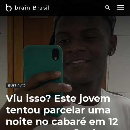
brain Brasil
@BrainBrz
Viu isso? Este jovem
tentou parcelar uma
noite no cabaré em 12