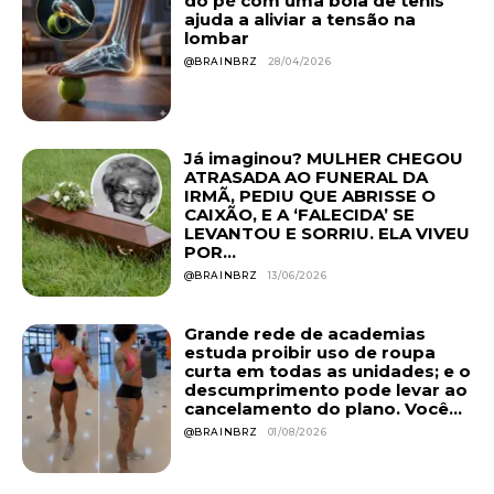
do pé com uma bola de tênis
ajuda a aliviar a tensão na
lombar
@BRAINBRZ
28/04/2026
Já imaginou? MULHER CHEGOU
ATRASADA AO FUNERAL DA
IRMÃ, PEDIU QUE ABRISSE O
CAIXÃO, E A ‘FALECIDA’ SE
LEVANTOU E SORRIU. ELA VIVEU
POR...
@BRAINBRZ
13/06/2026
Grande rede de academias
estuda proibir uso de roupa
curta em todas as unidades; e o
descumprimento pode levar ao
cancelamento do plano. Você...
@BRAINBRZ
01/08/2026