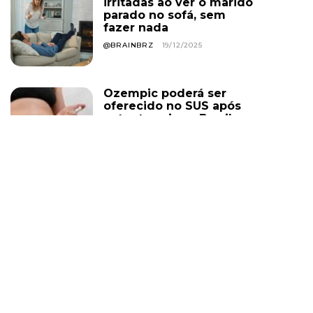
irritadas ao ver o marido
parado no sofá, sem
fazer nada
@BRAINBRZ
19/12/2025
Ozempic poderá ser
oferecido no SUS após
patente cair no Brasil em
março de 2026
@BRAINBRZ
19/12/2025
Juiz recebeu R$ 1,77
milhão líquido em
novembro, equivalente a
um século de salário
mínimo do trabalhador
comum
@BRAINBRZ
19/12/2025