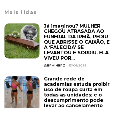
Mais lidas
Já imaginou? MULHER
CHEGOU ATRASADA AO
FUNERAL DA IRMÃ, PEDIU
QUE ABRISSE O CAIXÃO, E
A ‘FALECIDA’ SE
LEVANTOU E SORRIU. ELA
VIVEU POR...
@BRAINBRZ
13/06/2026
Grande rede de
academias estuda proibir
uso de roupa curta em
todas as unidades; e o
descumprimento pode
levar ao cancelamento
do plano. Você...
@BRAINBRZ
01/08/2026