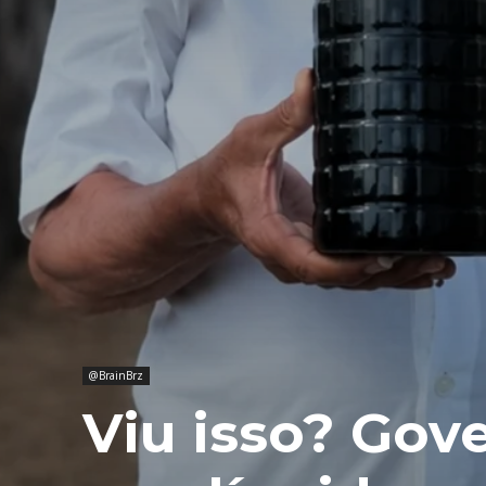
@BrainBrz
Viu isso? Gov