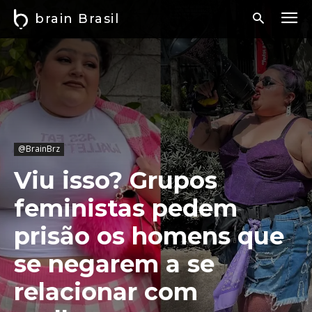
brain Brasil
@BrainBrz
Viu isso? Grupos
feministas pedem
prisão os homens que
se negarem a se
relacionar com