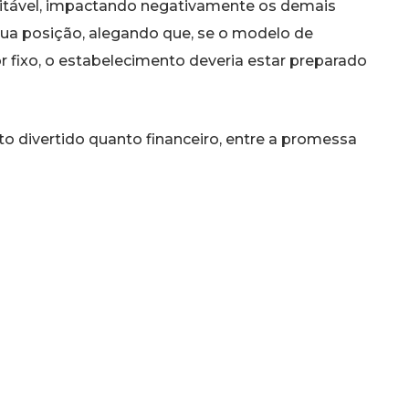
itável, impactando negativamente os demais
 sua posição, alegando que, se o modelo de
r fixo, o estabelecimento deveria estar preparado
to divertido quanto financeiro, entre a promessa
s enfrentados pelos restaurantes. Quem você acha
vou o conceito de rodízio ao extremo ou o
 apetite fora do comum? Deixe sua opinião nos
astronômica e a quantidade de pratos que
ficar por dentro de outras curiosidades, notícias e