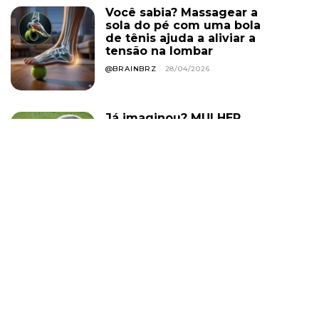
Você sabia? Massagear a
sola do pé com uma bola
de tênis ajuda a aliviar a
tensão na lombar
@BRAINBRZ
28/04/2026
Já imaginou? MULHER
CHEGOU ATRASADA AO
FUNERAL DA IRMÃ, PEDIU
QUE ABRISSE O CAIXÃO, E
A ‘FALECIDA’ SE
LEVANTOU E SORRIU. ELA
VIVEU POR...
@BRAINBRZ
13/06/2026