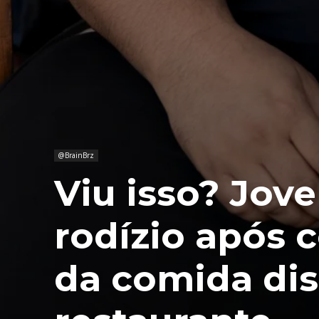
@BrainBrz
Viu isso? Jov
rodízio após 
da comida dis