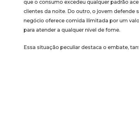
que o consumo excedeu qualquer padrão ace
clientes da noite. Do outro, o jovem defende
negócio oferece comida ilimitada por um valo
para atender a qualquer nível de fome.
Essa situação peculiar destaca o embate, tan
de “coma à vontade” e os desafios logístico
que tem razão nessa história: o jovem que le
restaurante que não conseguiu lidar com seu
comentários!
Confira mais detalhes sobre essa confusão g
causaram o burburinho. Siga nosso perfil para 
bastidores do cotidiano!