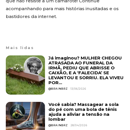
que não resiste a um camarote! Continue
acompanhando para mais histórias inusitadas e os
bastidores da internet.
Mais lidas
Já imaginou? MULHER CHEGOU
ATRASADA AO FUNERAL DA
IRMÃ, PEDIU QUE ABRISSE O
CAIXÃO, E A ‘FALECIDA’ SE
LEVANTOU E SORRIU. ELA VIVEU
POR...
@BRAINBRZ
13/06/2026
Você sabia? Massagear a sola
do pé com uma bola de tênis
ajuda a aliviar a tensão na
lombar
@BRAINBRZ
28/04/2026