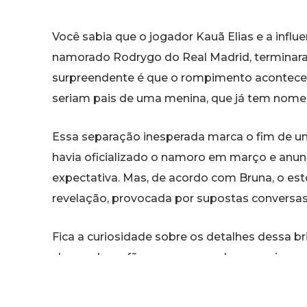
Você sabia que o jogador Kauã Elias e a influ
namorado Rodrygo do Real Madrid, terminara
surpreendente é que o rompimento acontece
seriam pais de uma menina, que já tem nome:
Essa separação inesperada marca o fim de um
havia oficializado o namoro em março e anun
expectativa. Mas, de acordo com Bruna, o est
revelação, provocada por supostas conversas
Fica a curiosidade sobre os detalhes dessa br
chocando os fãs que acompanhavam a jornad