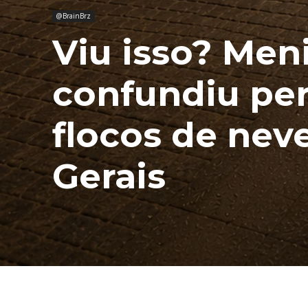
@BrainBrz
Viu isso? Men
confundiu pe
flocos de nev
Gerais