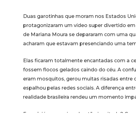
Duas garotinhas que moram nos Estados Unido
protagonizaram um vídeo super divertido em C
de Mariana Moura se depararam com uma quan
acharam que estavam presenciando uma tem
Elas ficaram totalmente encantadas com a c
fossem flocos gelados caindo do céu. A con
eram mosquitos, gerou muitas risadas entre o
espalhou pelas redes sociais. A diferença ent
realidade brasileira rendeu um momento imp
E você, já presenciou algo tão inusitado? Co