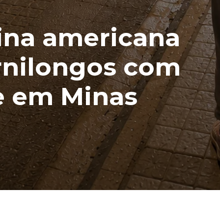
ina americana
rnilongos com
e em Minas