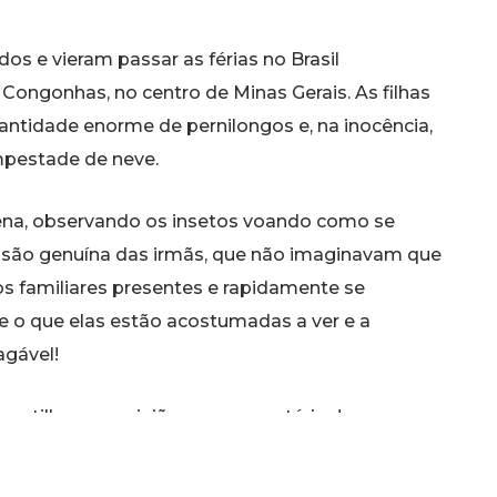
s e vieram passar as férias no Brasil
ongonhas, no centro de Minas Gerais. As filhas
tidade enorme de pernilongos e, na inocência,
pestade de neve.
ena, observando os insetos voando como se
fusão genuína das irmãs, que não imaginavam que
s familiares presentes e rapidamente se
re o que elas estão acostumadas a ver e a
agável!
mpartilhe sua opinião nos comentários!