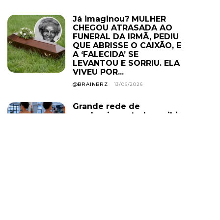
Já imaginou? MULHER
CHEGOU ATRASADA AO
FUNERAL DA IRMÃ, PEDIU
QUE ABRISSE O CAIXÃO, E
A ‘FALECIDA’ SE
LEVANTOU E SORRIU. ELA
VIVEU POR...
@BRAINBRZ
13/06/2026
Grande rede de
academias estuda proibir
uso de roupa curta em
todas as unidades; e o
descumprimento pode
levar ao cancelamento
do plano. Você...
@BRAINBRZ
01/08/2026