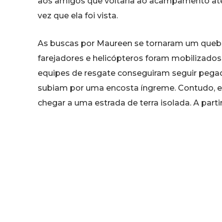
aos amigos que voltaria ao acampamento até 
vez que ela foi vista.
As buscas por Maureen se tornaram um queb
farejadores e helicópteros foram mobilizado
equipes de resgate conseguiram seguir pega
subiam por uma encosta íngreme. Contudo, 
chegar a uma estrada de terra isolada. A part
seus pertences ou de sua passagem, simple
em quilômetros de floresta intocada.
Ao longo dos anos, diversas hipóteses surgir
proteção contra o frio ou o terreno hostil, p
especulam sobre uma morte rápida por hipot
naquela noite. Outros se fixam no local onde
encontro com algum veículo na estrada desert