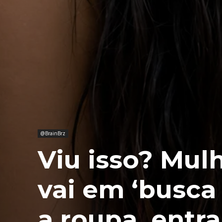
@BrainBrz
Viu isso? Mul
vai em ‘busca e
a roupa, entra