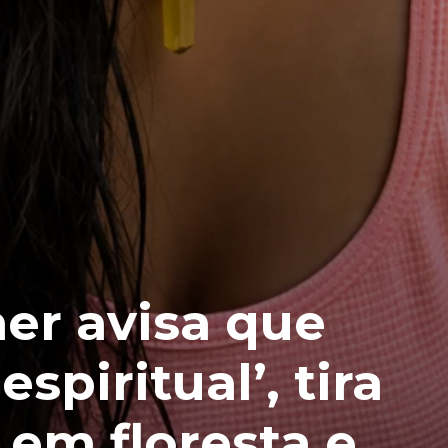
her avisa que
spiritual’, tira
 em floresta e