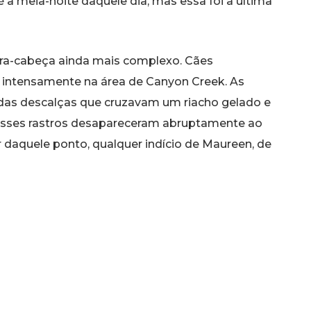
a meia-noite daquele dia, mas essa foi a última
ra-cabeça ainda mais complexo. Cães
s intensamente na área de Canyon Creek. As
das descalças que cruzavam um riacho gelado e
esses rastros desapareceram abruptamente ao
ir daquele ponto, qualquer indício de Maureen, de
smente sumiu, mesmo após extensas varreduras
am para tentar decifrar como alguém, sem
oderia desaparecer de forma tão completa. Alguns
ermia, dada a queda brusca de temperatura
 as pegadas cessaram, sugerindo um possível
a. A ausência de qualquer evidência física