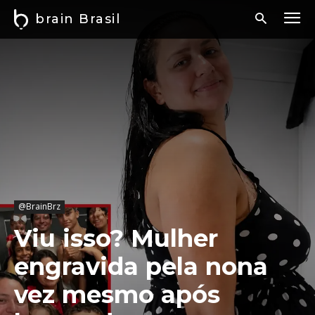
brain Brasil
@BrainBrz
Viu isso? Mulher
engravida pela nona
vez mesmo após