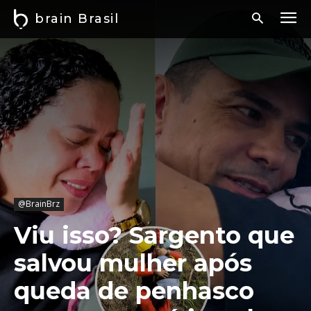
brain Brasil
@BrainBrz
Viu isso? Sargento que
salvou mulher após
queda de penhasco