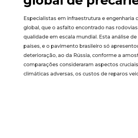
global de precari
Especialistas em infraestrutura e engenharia 
global, que o asfalto encontrado nas rodovias
qualidade em escala mundial. Esta análise de
países, e o pavimento brasileiro só apresen
deterioração, ao da Rússia, conforme a amost
comparações consideraram aspectos cruciais 
climáticas adversas, os custos de reparos ve
segurança no trânsito.
Sob a ótica da logística e da economia, as de
criam entraves que afetam diretamente a efic
dos indivíduos. Testes e monitoramentos indic
do desgaste prematuro de peças da suspensã
resistência do asfalto utilizado no país exige