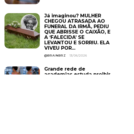
Já imaginou? MULHER
CHEGOU ATRASADA AO
FUNERAL DA IRMÃ, PEDIU
QUE ABRISSE O CAIXÃO, E
A ‘FALECIDA’ SE
LEVANTOU E SORRIU. ELA
VIVEU POR...
@BRAINBRZ
13/06/2026
Grande rede de
academias estuda proibir
uso de roupa curta em
todas as unidades; e o
descumprimento pode
levar ao cancelamento
do plano. Você...
@BRAINBRZ
01/08/2026