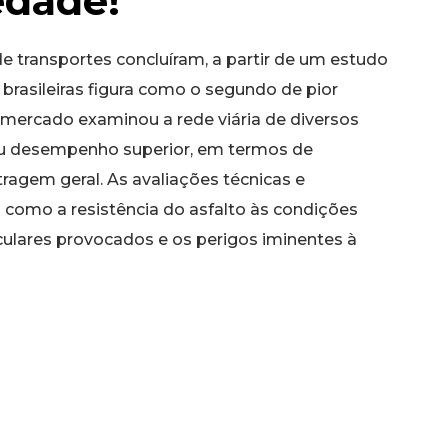
edade!
de transportes concluíram, a partir de um estudo
 brasileiras figura como o segundo de pior
 mercado examinou a rede viária de diversos
tou desempenho superior, em termos de
ragem geral. As avaliações técnicas e
como a resistência do asfalto às condições
iculares provocados e os perigos iminentes à
ficiências persistentes na nossa malha rodoviária
ácia da distribuição de produtos e a segurança
am perdas financeiras significativas, resultantes
o e dos pneus em veículos de carga. A baixa
 gastos contínuos com reparos superficiais de