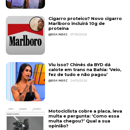
Cigarro proteico? Novo cigarro
Marlboro incluirá 10g de
proteína
@BRAINBRZ
07/05/2026
Viu isso? Chinês da BYD dá
calote em trans na Bahia: ‘Veio,
fez de tudo e não pagou’
@BRAINBRZ
24/05/2026
Motociclista cobre a placa, leva
multa e pergunta: ‘Como essa
multa chegou?’ Qual a sua
opinião?