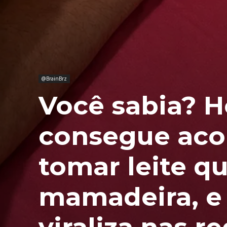
@BrainBrz
Você sabia? 
consegue aco
tomar leite q
mamadeira, e 