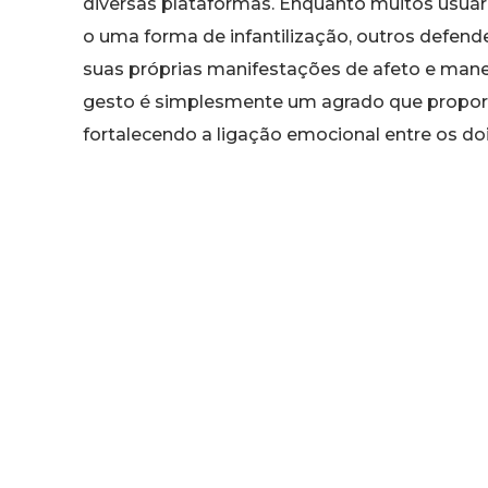
diversas plataformas. Enquanto muitos usuári
o uma forma de infantilização, outros defen
suas próprias manifestações de afeto e maneir
gesto é simplesmente um agrado que proporci
fortalecendo a ligação emocional entre os doi
Este episódio estimula reflexões sobre como 
mundo agitado. Especialistas sugerem que h
podem funcionar como mecanismos de relaxam
dinâmica do casal. Apesar das opiniões alhei
valorizando o que contribui para a felicidade 
e seu marido ilustra que a autenticidade e a
relacionamento duradouro.