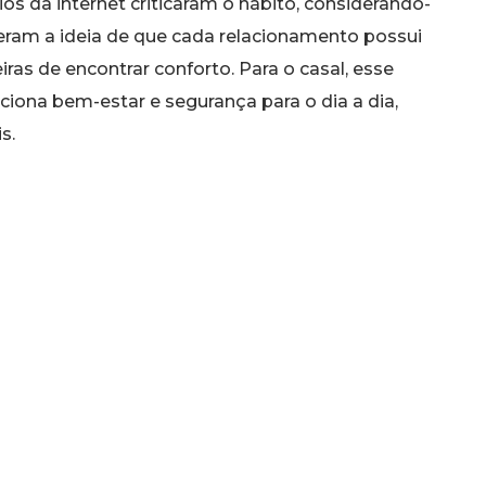
os da internet criticaram o hábito, considerando-
deram a ideia de que cada relacionamento possui
as de encontrar conforto. Para o casal, esse
ona bem-estar e segurança para o dia a dia,
s.
rituais de afeto podem aliviar o estresse em um
ábitos que remetem ao aconchego da infância
ento, desde que haja acordo e equilíbrio na
as, os protagonistas mantêm sua rotina,
e a harmonia de sua vida a dois. A história de Vany
 aceitação mútua são os verdadeiros pilares de um