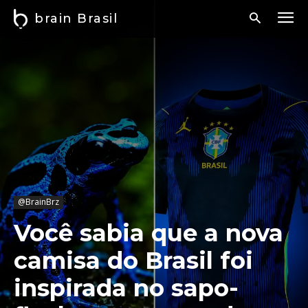
brain Brasil
@BrainBrz
Você sabia que a nova
camisa do Brasil foi
inspirada no sapo-