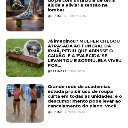
do pé com uma bola de tênis
ajuda a aliviar a tensão na
lombar
@BRAINBRZ
28/04/2026
Já imaginou? MULHER CHEGOU
ATRASADA AO FUNERAL DA
IRMÃ, PEDIU QUE ABRISSE O
CAIXÃO, E A ‘FALECIDA’ SE
LEVANTOU E SORRIU. ELA VIVEU
POR...
@BRAINBRZ
13/06/2026
Grande rede de academias
estuda proibir uso de roupa
curta em todas as unidades; e o
descumprimento pode levar ao
cancelamento do plano. Você...
@BRAINBRZ
01/08/2026