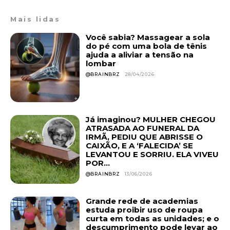
Mais lidas
Você sabia? Massagear a sola
do pé com uma bola de tênis
ajuda a aliviar a tensão na
lombar
@BRAINBRZ
28/04/2026
Já imaginou? MULHER CHEGOU
ATRASADA AO FUNERAL DA
IRMÃ, PEDIU QUE ABRISSE O
CAIXÃO, E A ‘FALECIDA’ SE
LEVANTOU E SORRIU. ELA VIVEU
POR...
@BRAINBRZ
13/06/2026
Grande rede de academias
estuda proibir uso de roupa
curta em todas as unidades; e o
descumprimento pode levar ao