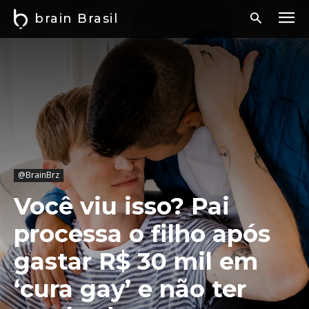
brain Brasil
@BrainBrz
Você viu isso? Pai
processa o filho após
gastar R$ 30 mil em
‘cura gay’ e não ter