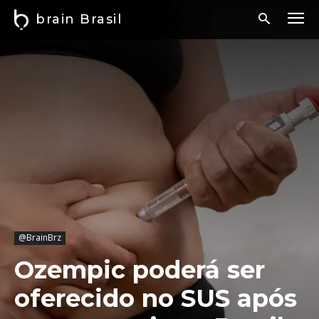
brain Brasil
@BrainBrz
Ozempic poderá ser
oferecido no SUS após