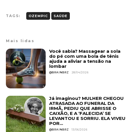
TAGS:
OZEMPIC
SAÚDE
Mais lidas
Você sabia? Massagear a sola
do pé com uma bola de tênis
ajuda a aliviar a tensão na
lombar
@BRAINBRZ
28/04/2026
Já imaginou? MULHER CHEGOU
ATRASADA AO FUNERAL DA
IRMÃ, PEDIU QUE ABRISSE O
CAIXÃO, E A ‘FALECIDA’ SE
LEVANTOU E SORRIU. ELA VIVEU
POR...
@BRAINBRZ
13/06/2026