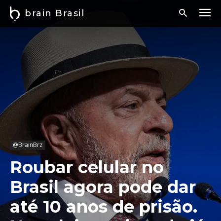
brain Brasil
@BrainBrz
Roubar celular no
Brasil agora pode dar
até 10 anos de prisão.