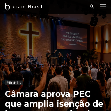
brain Brasil
@BrainBrz
Câmara aprova PEC
que amplia isenção de