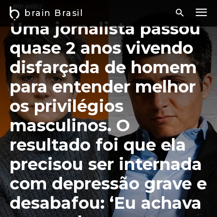
@BrainBrz
brain Brasil
Uma jornalista passou
quase 2 anos vivendo
disfarçada de homem
para entender melhor
os privilégios
masculinos. O
resultado foi que ela
precisou ser internada
com depressão grave e
desabafou: ‘Eu achava